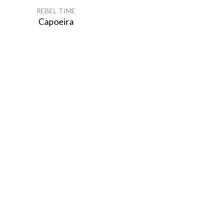
REBEL TIME
Capoeira
Newsletter
Send us your email and never miss out on our news and offers.
Get notified about the next update.